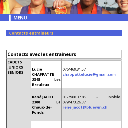
MENU
Contacts entraineurs
Contacts avec les entraîneurs
CADETS
JUNIORS
Lucie
076/469.31.57
SENIORS
CHAPPATTE
chappattelucie@gmail.com
2345 Les
Breuleux
René JACOT
032/968.37.85 – Mobile
2300 La
079/473.26.37
Chaux-de-
rene.jacot@bluewin.ch
Fonds